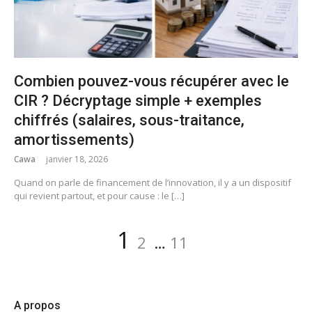
Combien pouvez-vous récupérer avec le
CIR ? Décryptage simple + exemples
chiffrés (salaires, sous-traitance,
amortissements)
Cawa
janvier 18, 2026
Quand on parle de financement de l’innovation, il y a un dispositif
qui revient partout, et pour cause : le […]
1
2
…
11
A propos