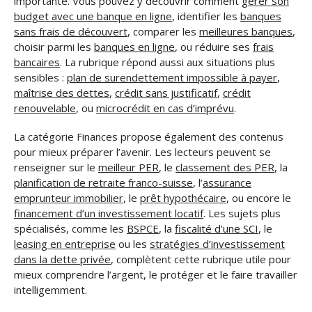
importante. Vous pouvez y découvrir comment
gérer son
budget avec une banque en ligne
, identifier les
banques
sans frais de découvert
, comparer les
meilleures banques
,
choisir parmi les
banques en ligne
, ou réduire ses
frais
bancaires
. La rubrique répond aussi aux situations plus
sensibles :
plan de surendettement impossible à payer
,
maîtrise des dettes
,
crédit sans justificatif
,
crédit
renouvelable
, ou
microcrédit en cas d’imprévu
.
La catégorie Finances propose également des contenus
pour mieux préparer l’avenir. Les lecteurs peuvent se
renseigner sur le
meilleur PER
, le
classement des PER
, la
planification de retraite franco-suisse
, l’
assurance
emprunteur immobilier
, le
prêt hypothécaire
, ou encore le
financement d’un investissement locatif
. Les sujets plus
spécialisés, comme les
BSPCE
, la
fiscalité d’une SCI
, le
leasing en entreprise
ou les
stratégies d’investissement
dans la dette privée
, complètent cette rubrique utile pour
mieux comprendre l’argent, le protéger et le faire travailler
intelligemment.