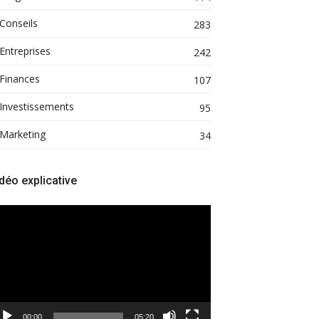
Conseils
283
Entreprises
242
Finances
107
Investissements
95
Marketing
34
déo explicative
cteur
déo
00:00
05:20