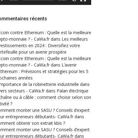
ommentaires récents
tcoin contre Ethereum : Quelle est la meilleure
ypto-monnaie ? - CaWa.fr
dans
Les meilleurs
vestissements en 2024 : Diversifiez votre
rtefeuille pour un avenir prospère
tcoin contre Ethereum : Quelle est la meilleure
ypto-monnaie ? - CaWa.fr
dans
L’avenir
Ethereum : Prévisions et stratégies pour les 5
ochaines années
importance de la robinetterie industrielle dans
vers secteurs - CaWa.fr
dans
Palan électrique
chaîne ou à câble : comment choisir selon son
tivité ?
mment monter une SASU ? Conseils d’expert
ur entrepreneurs débutants- CaWa.fr
dans
mment obtenir son extrait kbis ?
mment monter une SASU ? Conseils d’expert
ur entrepreneurs débutants- CaWa.fr
dans