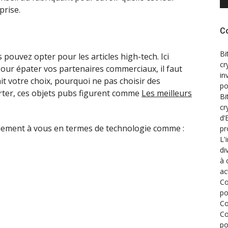
prise.
C
Bi
pouvez opter pour les articles high-tech. Ici
cr
 Pour épater vos partenaires commerciaux, il faut
in
it votre choix, pourquoi ne pas choisir des
po
orter, ces objets pubs figurent comme
Les meilleurs
Bi
cr
d’
galement à vous en termes de technologie comme :
pr
L'
di
à 
ac
Co
po
Co
Co
po