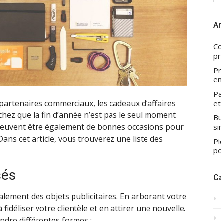
Ar
Co
pr
Pr
en
Pa
t partenaires commerciaux, les cadeaux d’affaires
et
hez que la fin d’année n’est pas le seul moment
Bu
s peuvent être également de bonnes occasions pour
si
ans cet article, vous trouverez une liste des
Pi
po
sés
C
lement des objets publicitaires. En arborant votre
 fidéliser votre clientèle et en attirer une nouvelle.
dre différentes formes :