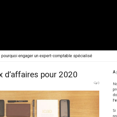
 : pourquoi engager un expert-comptable spécialisé
x d’affaires pour 2020
A
0
N
pr
d
l’
Si
pr