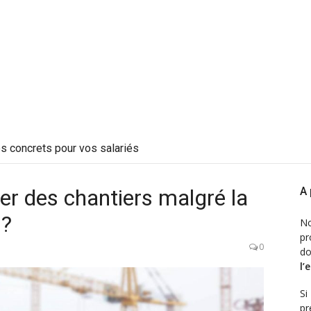
es concrets pour vos salariés
r des chantiers malgré la
A
 ?
N
pr
0
d
l’
Si
pr