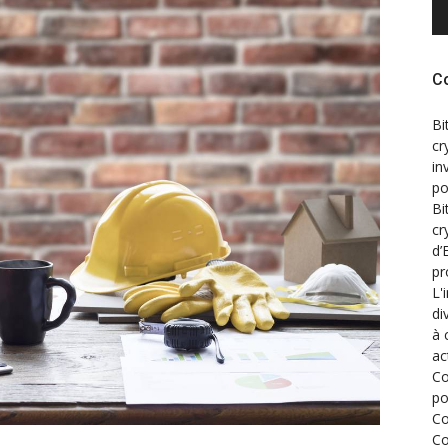
C
Bi
cr
in
po
Bi
cr
d’
pr
L'
di
à 
ac
Co
po
Co
Co