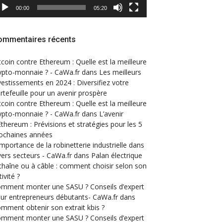
00:00
05:20
ommentaires récents
tcoin contre Ethereum : Quelle est la meilleure
ypto-monnaie ? - CaWa.fr
dans
Les meilleurs
vestissements en 2024 : Diversifiez votre
rtefeuille pour un avenir prospère
tcoin contre Ethereum : Quelle est la meilleure
ypto-monnaie ? - CaWa.fr
dans
L’avenir
Ethereum : Prévisions et stratégies pour les 5
ochaines années
importance de la robinetterie industrielle dans
vers secteurs - CaWa.fr
dans
Palan électrique
chaîne ou à câble : comment choisir selon son
tivité ?
mment monter une SASU ? Conseils d’expert
ur entrepreneurs débutants- CaWa.fr
dans
mment obtenir son extrait kbis ?
mment monter une SASU ? Conseils d’expert