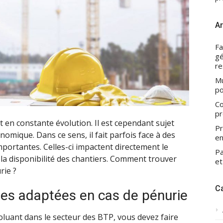
Ar
Fa
gé
re
Mu
po
Co
pr
t en constante évolution. Il est cependant sujet
Pr
mique. Dans ce sens, il fait parfois face à des
en
portantes. Celles-ci impactent directement le
Pa
 la disponibilité des chantiers. Comment trouver
et
rie ?
C
mes adaptées en cas de pénurie
luant dans le secteur des BTP, vous devez faire